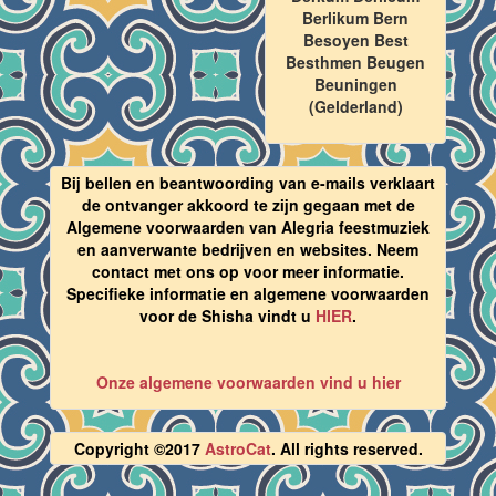
Berlikum Bern
Besoyen Best
Besthmen Beugen
Beuningen
(Gelderland)
Bij bellen en beantwoording van e-mails verklaart
de ontvanger akkoord te zijn gegaan met de
Algemene voorwaarden van Alegria feestmuziek
en aanverwante bedrijven en websites. Neem
contact met ons op voor meer informatie.
Specifieke informatie en algemene voorwaarden
voor de Shisha vindt u
HIER
.
Onze algemene voorwaarden vind u hier
Copyright ©2017
AstroCat
. All rights reserved.