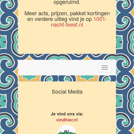
opgeruimd.
Meer acts, prijzen, pakket kortingen
en verdere uitleg vind je op
1001-
nacht-feest.nl
Toggle
navigation
Social Media
Je vind ons via:
vindhier.nl