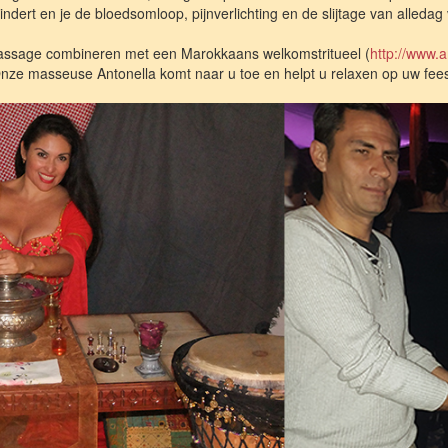
ndert en je de bloedsomloop, pijnverlichting en de slijtage van alledag 
assage combineren met een Marokkaans welkomstritueel (
http://www.a
nze masseuse Antonella komt naar u toe en helpt u relaxen op uw fees