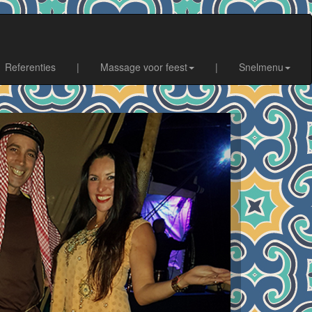
Referenties
|
Massage voor feest
|
Snelmenu