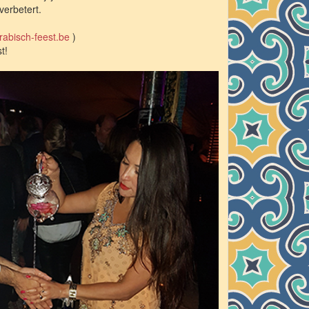
verbetert.
rabisch-feest.be
)
t!