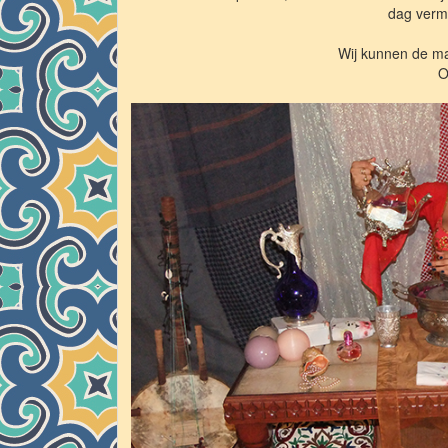
dag vermi
Wij kunnen de m
O