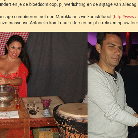
ndert en je de bloedsomloop, pijnverlichting en de slijtage van alledag 
assage combineren met een Marokkaans welkomstritueel (
http://www.a
nze masseuse Antonella komt naar u toe en helpt u relaxen op uw fees