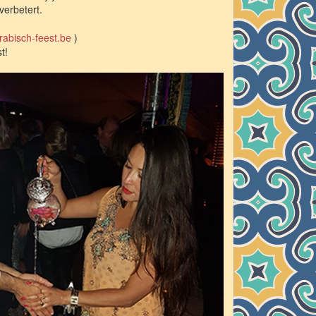
verbetert.
rabisch-feest.be
)
t!