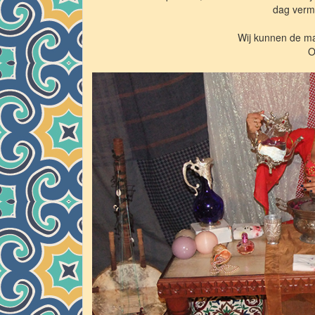
dag vermi
Wij kunnen de m
O