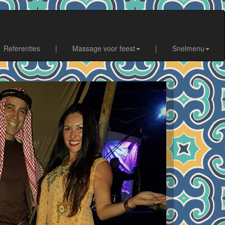
Referenties
|
Massage voor feest
|
Snelmenu